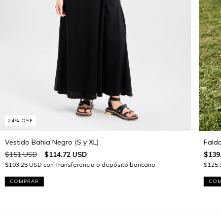
24
%
OFF
Vestido Bahia Negro (S y XL)
Falda
$151 USD
$114.72 USD
$139
$103.25 USD
con
Transferencia o depósito bancario
$125
COMPRAR
COM