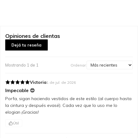
Opiniones de clientas
Dejá tu reseña
Mostrando
1
de
1
Ordenar:
Victoria
1 de jul. de 2026
Impecable 😍
Porfa, sigan haciendo vestidos de este estilo (al cuerpo hasta 
la cintura y después evasé). Cada vez que lo uso me lo 
elogian ¡Gracias!
Útil